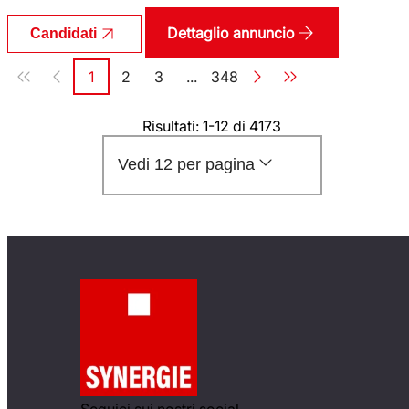
Dettaglio annuncio
Candidati
Paginazione
1
2
3
...
348
Pagina
Pagina
Pagina
Pagina
Risultati: 1-12 di 4173
Vedi 12 per pagina