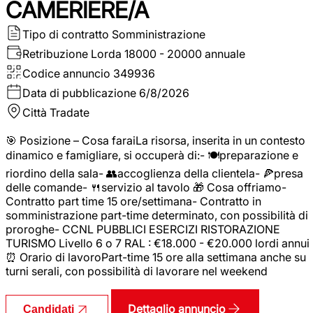
CAMERIERE/A
Tipo di contratto
Somministrazione
Retribuzione Lorda
18000 - 20000 annuale
Codice annuncio
349936
Data di pubblicazione
6/8/2026
Città
Tradate
🎯 Posizione – Cosa faraiLa risorsa, inserita in un contesto
dinamico e famigliare, si occuperà di:- 🍽️preparazione e
riordino della sala- 👥accoglienza della clientela- 🍕presa
delle comande- 🍴servizio al tavolo 🎁 Cosa offriamo-
Contratto part time 15 ore/settimana- Contratto in
somministrazione part-time determinato, con possibilità di
proroghe- CCNL PUBBLICI ESERCIZI RISTORAZIONE
TURISMO Livello 6 o 7 RAL : €18.000 - €20.000 lordi annui
⏰ Orario di lavoroPart-time 15 ore alla settimana anche su
turni serali, con possibilità di lavorare nel weekend
Dettaglio annuncio
Candidati