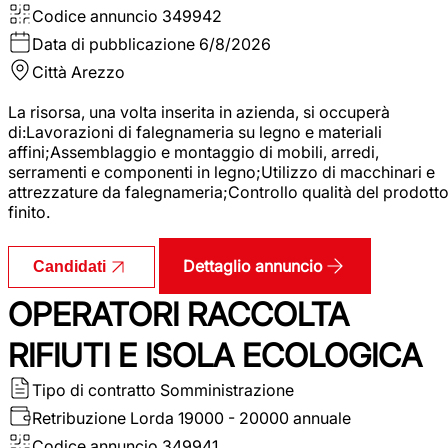
Codice annuncio
349942
Data di pubblicazione
6/8/2026
Città
Arezzo
La risorsa, una volta inserita in azienda, si occuperà
di:Lavorazioni di falegnameria su legno e materiali
affini;Assemblaggio e montaggio di mobili, arredi,
serramenti e componenti in legno;Utilizzo di macchinari e
attrezzature da falegnameria;Controllo qualità del prodott
finito.
Dettaglio annuncio
Candidati
OPERATORI RACCOLTA
RIFIUTI E ISOLA ECOLOGICA
Tipo di contratto
Somministrazione
Retribuzione Lorda
19000 - 20000 annuale
Codice annuncio
349941