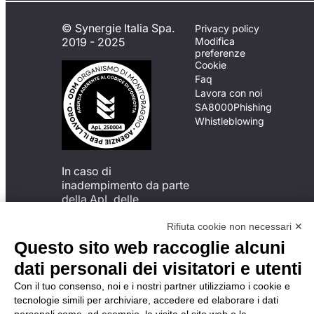
© Synergie Italia Spa.
Privacy policy
2019 - 2025
Modifica
preferenze
Cookie
Faq
Lavora con noi
SA8000
Phishing
Whistleblowing
In caso di
inadempimento da parte
della ApL delle
disposizioni
del Codice di Condotta, è
Rifiuta cookie non necessari ✕
possibile presentare un
Questo sito web raccoglie alcuni
reclamo
dati personali dei visitatori e utenti
all’Organismo di
Monitoraggio utilizzando
Con il tuo consenso, noi e i nostri partner utilizziamo i cookie e
una delle modalità
tecnologie simili per archiviare, accedere ed elaborare i dati
descritte al seguente