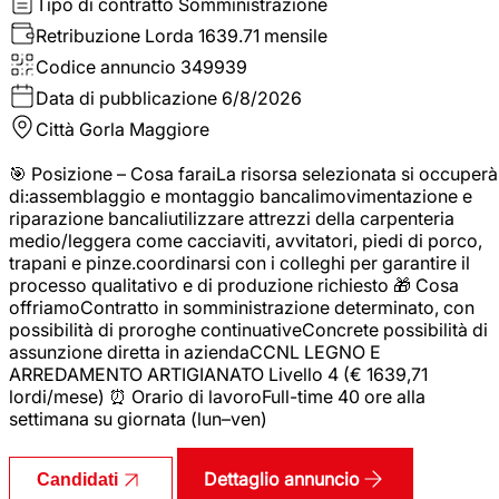
Tipo di contratto
Somministrazione
Retribuzione Lorda
1639.71 mensile
Codice annuncio
349939
Data di pubblicazione
6/8/2026
Città
Gorla Maggiore
🎯 Posizione – Cosa faraiLa risorsa selezionata si occuperà
di:assemblaggio e montaggio bancalimovimentazione e
riparazione bancaliutilizzare attrezzi della carpenteria
medio/leggera come cacciaviti, avvitatori, piedi di porco,
trapani e pinze.coordinarsi con i colleghi per garantire il
processo qualitativo e di produzione richiesto 🎁 Cosa
offriamoContratto in somministrazione determinato, con
possibilità di proroghe continuativeConcrete possibilità di
assunzione diretta in aziendaCCNL LEGNO E
ARREDAMENTO ARTIGIANATO Livello 4 (€ 1639,71
lordi/mese) ⏰ Orario di lavoroFull-time 40 ore alla
settimana su giornata (lun–ven)
Dettaglio annuncio
Candidati