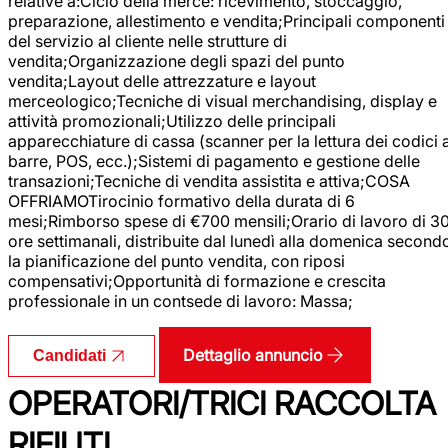
relative a:Ciclo della merce: ricevimento, stoccaggio,
preparazione, allestimento e vendita;Principali componenti
del servizio al cliente nelle strutture di
vendita;Organizzazione degli spazi del punto
vendita;Layout delle attrezzature e layout
merceologico;Tecniche di visual merchandising, display e
attività promozionali;Utilizzo delle principali
apparecchiature di cassa (scanner per la lettura dei codici 
barre, POS, ecc.);Sistemi di pagamento e gestione delle
transazioni;Tecniche di vendita assistita e attiva;COSA
OFFRIAMOTirocinio formativo della durata di 6
mesi;Rimborso spese di €700 mensili;Orario di lavoro di 3
ore settimanali, distribuite dal lunedì alla domenica second
la pianificazione del punto vendita, con riposi
compensativi;Opportunità di formazione e crescita
professionale in un contsede di lavoro: Massa;
Dettaglio annuncio
Candidati
OPERATORI/TRICI RACCOLTA
RIFIUTI