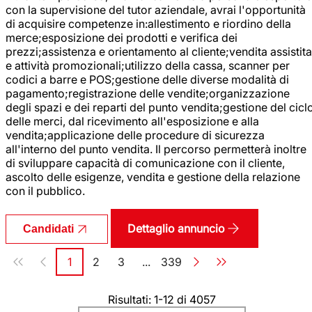
con la supervisione del tutor aziendale, avrai l'opportunità
di acquisire competenze in:allestimento e riordino della
merce;esposizione dei prodotti e verifica dei
prezzi;assistenza e orientamento al cliente;vendita assistita
e attività promozionali;utilizzo della cassa, scanner per
codici a barre e POS;gestione delle diverse modalità di
pagamento;registrazione delle vendite;organizzazione
degli spazi e dei reparti del punto vendita;gestione del cicl
delle merci, dal ricevimento all'esposizione e alla
vendita;applicazione delle procedure di sicurezza
all'interno del punto vendita. Il percorso permetterà inoltre
di sviluppare capacità di comunicazione con il cliente,
ascolto delle esigenze, vendita e gestione della relazione
con il pubblico.
Dettaglio annuncio
Candidati
Paginazione
1
2
3
...
339
Pagina
Pagina
Pagina
Pagina
Risultati: 1-12 di 4057