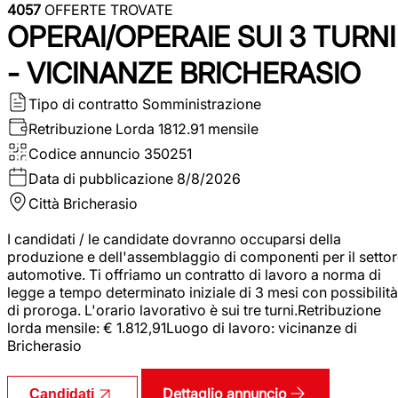
4057
OFFERTE TROVATE
OPERAI/OPERAIE SUI 3 TURNI
- VICINANZE BRICHERASIO
Tipo di contratto
Somministrazione
Retribuzione Lorda
1812.91 mensile
Codice annuncio
350251
Data di pubblicazione
8/8/2026
Città
Bricherasio
I candidati / le candidate dovranno occuparsi della
produzione e dell'assemblaggio di componenti per il setto
automotive. Ti offriamo un contratto di lavoro a norma di
legge a tempo determinato iniziale di 3 mesi con possibilità
di proroga. L'orario lavorativo è sui tre turni.Retribuzione
lorda mensile: € 1.812,91Luogo di lavoro: vicinanze di
Bricherasio
Dettaglio annuncio
Candidati