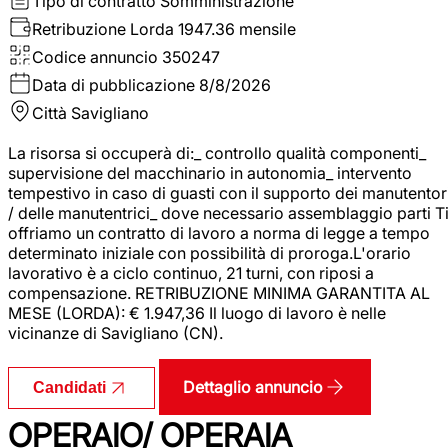
Tipo di contratto
Somministrazione
Retribuzione Lorda
1947.36 mensile
Codice annuncio
350247
Data di pubblicazione
8/8/2026
Città
Savigliano
La risorsa si occuperà di:_ controllo qualità componenti_
supervisione del macchinario in autonomia_ intervento
tempestivo in caso di guasti con il supporto dei manutentor
/ delle manutentrici_ dove necessario assemblaggio parti T
offriamo un contratto di lavoro a norma di legge a tempo
determinato iniziale con possibilità di proroga.L'orario
lavorativo è a ciclo continuo, 21 turni, con riposi a
compensazione. RETRIBUZIONE MINIMA GARANTITA AL
MESE (LORDA): € 1.947,36 Il luogo di lavoro è nelle
vicinanze di Savigliano (CN).
Dettaglio annuncio
Candidati
OPERAIO/ OPERAIA