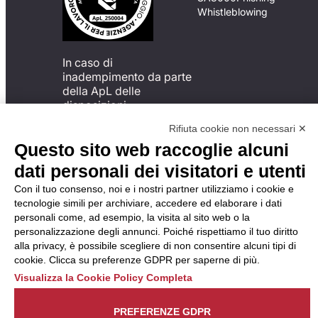
Whistleblowing
In caso di
inadempimento da parte
della ApL delle
disposizioni
del Codice di Condotta, è
Rifiuta cookie non necessari ✕
possibile presentare un
Questo sito web raccoglie alcuni
reclamo
all’Organismo di
dati personali dei visitatori e utenti
Monitoraggio utilizzando
Con il tuo consenso, noi e i nostri partner utilizziamo i cookie e
una delle modalità
tecnologie simili per archiviare, accedere ed elaborare i dati
descritte al seguente
personali come, ad esempio, la visita al sito web o la
indirizzo web
personalizzazione degli annunci. Poiché rispettiamo il tuo diritto
https://odm-
alla privacy, è possibile scegliere di non consentire alcuni tipi di
agenzielavoro.it/reclami/
.
cookie. Clicca su preferenze GDPR per saperne di più.
Visualizza la Cookie Policy Completa
PREFERENZE GDPR