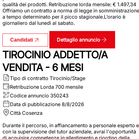
qualità dei prodotti. Retribuzione lorda mensile: € 1.497,34
Offriamo un contratto a norma di legge in somministrazion
a tempo determinato per il picco stagionale.L’orario è
giornaliero dal lunedì al sabato.
Dettaglio annuncio
Candidati
TIROCINIO ADDETTO/A
VENDITA - 6 MESI
Tipo di contratto
Tirocinio/Stage
Retribuzione Lorda
700 mensile
Codice annuncio
350243
Data di pubblicazione
8/8/2026
Città
Cosenza
Durante il percorso, in affiancamento a personale esperto e
con la supervisione del tutor aziendale, avrai l'opportunità
di acquisire competenze in:allestimento e riordino della