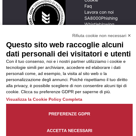
Faq
Lavora con noi
SA8000
Phishing
Whistleblowing
Rifiuta cookie non necessari ✕
Questo sito web raccoglie alcuni
In caso di
inadempimento da parte
dati personali dei visitatori e utenti
della ApL delle
Con il tuo consenso, noi e i nostri partner utilizziamo i cookie e
disposizioni
tecnologie simili per archiviare, accedere ed elaborare i dati
del Codice di Condotta, è
personali come, ad esempio, la visita al sito web o la
possibile presentare un
personalizzazione degli annunci. Poiché rispettiamo il tuo diritto
reclamo
alla privacy, è possibile scegliere di non consentire alcuni tipi di
all’Organismo di
cookie. Clicca su preferenze GDPR per saperne di più.
Monitoraggio utilizzando
Visualizza la Cookie Policy Completa
una delle modalità
descritte al seguente
indirizzo web
PREFERENZE GDPR
https://odm-
agenzielavoro.it/reclami/
.
ACCETTA NECESSARI