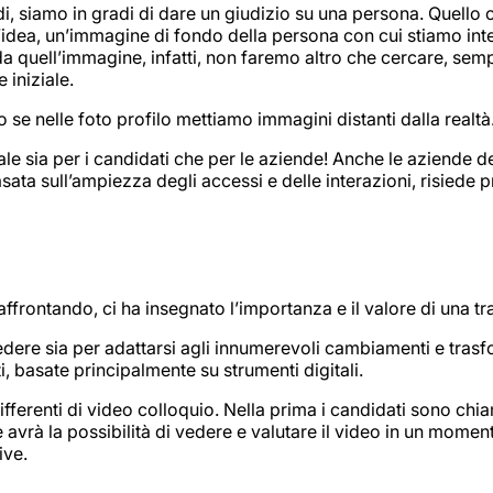
ndi, siamo in gradi di dare un giudizio su una persona. Quell
’idea, un’immagine di fondo della persona con cui stiamo in
a quell’immagine, infatti, non faremo altro che cercare, sempr
iniziale.
se nelle foto profilo mettiamo immagini distanti dalla realtà
 sia per i candidati che per le aziende! Anche le aziende de
basata sull’ampiezza degli accessi e delle interazioni, risiede
tando, ci ha insegnato l’importanza e il valore di una tra le p
ssedere sia per adattarsi agli innumerevoli cambiamenti e tras
, basate principalmente su strumenti digitali.
fferenti di video colloquio. Nella prima i candidati sono chia
e avrà la possibilità di vedere e valutare il video in un mome
ive.