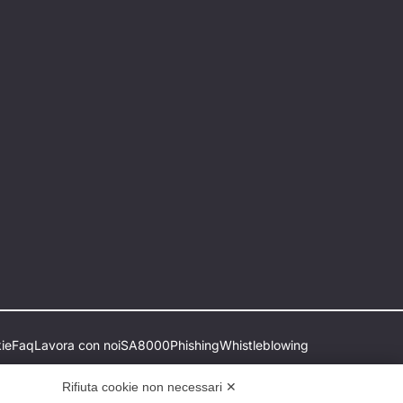
ie
Faq
Lavora con noi
SA8000
Phishing
Whistleblowing
Rifiuta cookie non necessari ✕