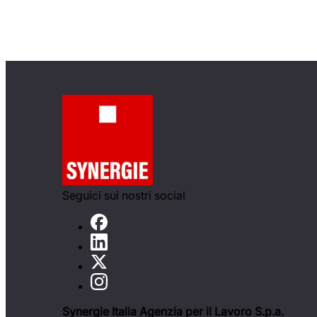
Seguici sui nostri social
Synergie Italia Agenzia per il Lavoro S.p.a.