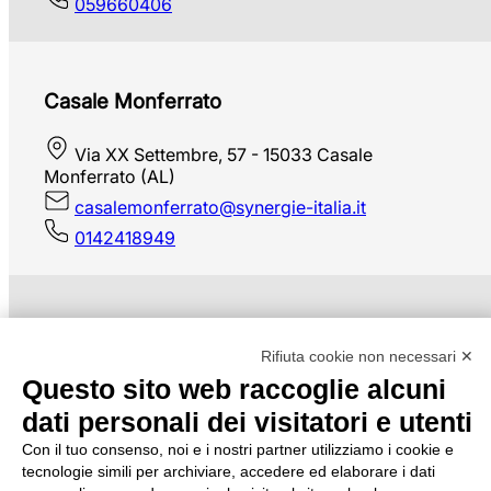
059660406
Casale Monferrato
Via XX Settembre, 57 - 15033 Casale
Monferrato (AL)
casalemonferrato@synergie-italia.it
0142418949
Caserta
Rifiuta cookie non necessari ✕
Questo sito web raccoglie alcuni
Via Gasparri, 18 - 81100 Caserta
dati personali dei visitatori e utenti
caserta1@synergie-italia.it
0823320170
Con il tuo consenso, noi e i nostri partner utilizziamo i cookie e
tecnologie simili per archiviare, accedere ed elaborare i dati