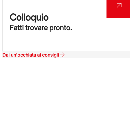
Colloquio
Fatti trovare pronto.
Dai un'occhiata ai consigli
Inserisci
il tuo CV.
Iscriviti alla tua area personale
MySynergie
e candidati alle offerte di