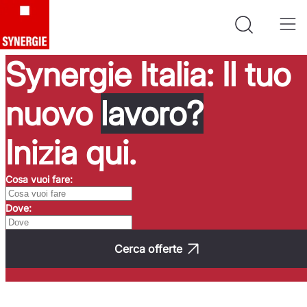
Synergie Italia: Il tuo
nuovo
lavoro?
Inizia qui.
Cosa vuoi fare:
Dove:
Cerca offerte