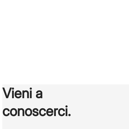
è il nostro
mestiere
Scopri gli annunci di lavoro
Vieni a
conoscerci.